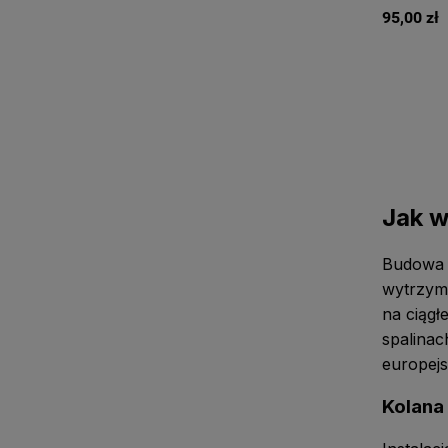
95,00 zł
Jak w
Budowa 
wytrzym
na ciągł
spalinac
europejs
Kolana