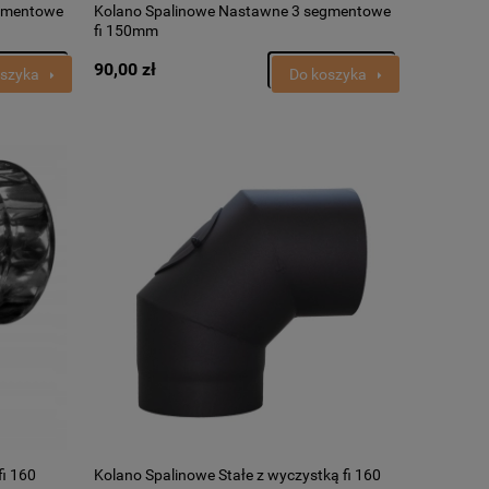
egmentowe
Kolano Spalinowe Nastawne 3 segmentowe
fi 150mm
90,00 zł
oszyka
Do koszyka
i 160
Kolano Spalinowe Stałe z wyczystką fi 160