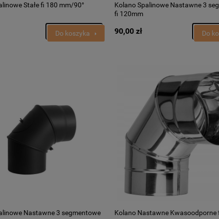
alinowe Stałe fi 180 mm/90°
Kolano Spalinowe Nastawne 3 s
fi 120mm
90,00 zł
Do koszyka
Do k
alinowe Nastawne 3 segmentowe
Kolano Nastawne Kwasoodporne f