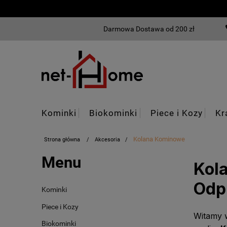
Darmowa Dostawa od 200 zł
Kominki
Biokominki
Piece i Kozy
Kr
Kolana Kominowe
Strona główna
Akcesoria
Blog
Menu
Kol
Odp
Kominki
Piece i Kozy
Witamy 
Biokominki