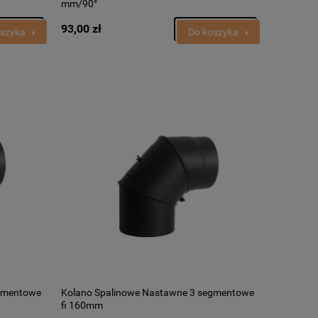
mm/90°
93,00 zł
oszyka
Do koszyka
egmentowe
Kolano Spalinowe Nastawne 3 segmentowe
fi 160mm