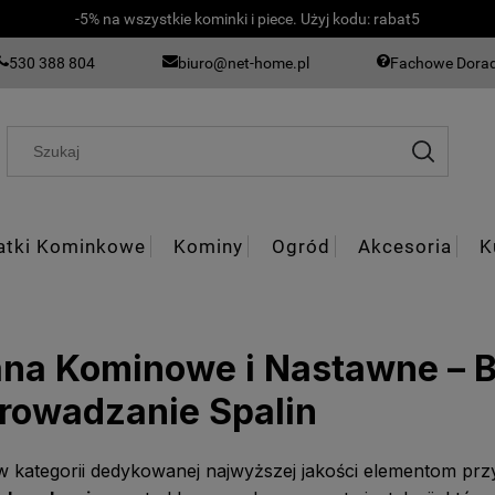
-5% na wszystkie kominki i piece. Użyj kodu: rabat5
530 388 804
biuro@net-home.pl
Fachowe Dora
atki Kominkowe
Kominy
Ogród
Akcesoria
K
ana Kominowe i Nastawne – 
rowadzanie Spalin
w kategorii dedykowanej najwyższej jakości elementom p