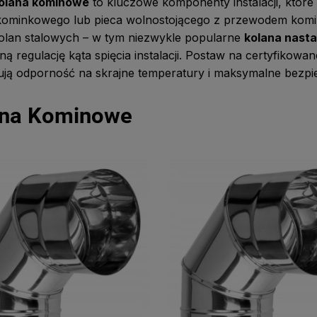
olana kominowe
to kluczowe komponenty instalacji, które
kominkowego lub pieca wolnostojącego z przewodem komi
olan stalowych – w tym niezwykle popularne
kolana nast
ną regulację kąta spięcia instalacji. Postaw na certyfikowa
ują odporność na skrajne temperatury i maksymalne bezp
ana Kominowe