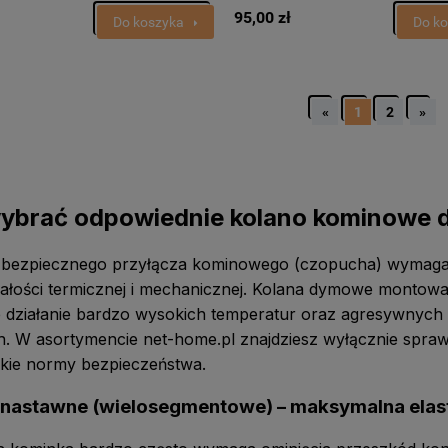
95,00 zł
Do koszyka
Do k
«
1
2
»
ybrać odpowiednie kolano kominowe d
bezpiecznego przyłącza kominowego (czopucha) wymaga 
ałości termicznej i mechanicznej. Kolana dymowe montowa
e działanie bardzo wysokich temperatur oraz agresywnyc
h. W asortymencie net-home.pl znajdziesz wyłącznie spra
kie normy bezpieczeństwa.
 nastawne (wielosegmentowe) – maksymalna ela