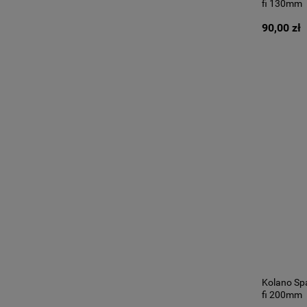
fi 130mm
90,00 zł
Kolano Sp
fi 200mm