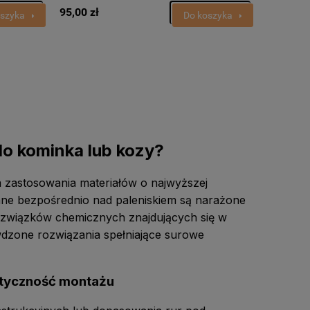
95,00 zł
oszyka
Do koszyka
o kominka lub kozy?
zastosowania materiałów o najwyższej
ne bezpośrednio nad paleniskiem są narażone
h związków chemicznych znajdujących się w
wdzone rozwiązania spełniające surowe
styczność montażu