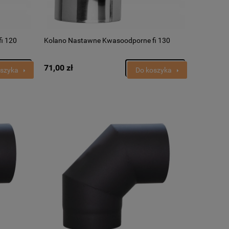
i 120
Kolano Nastawne Kwasoodporne fi 130
71,00 zł
oszyka
Do koszyka