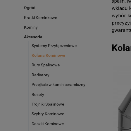
spalin.
K
wkładu 
Ogród
wybór k
Kratki Kominkowe
precyzyj
Kominy
gwarant
Akcesoria
Kol
Systemy Przyłączeniowe
Kolana Kominowe
Rury Spalinowe
Radiatory
Przejście w komin ceramiczny
Rozety
Trójniki Spalinowe
Szybry Kominowe
Daszki Kominowe