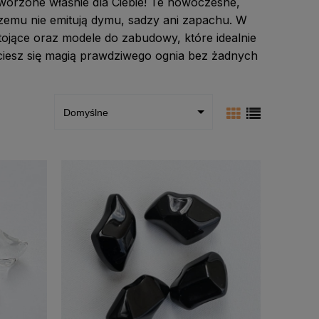
worzone właśnie dla Ciebie! Te nowoczesne,
czemu nie emitują dymu, sadzy ani zapachu. W
ojące oraz modele do zabudowy, które idealnie
ciesz się magią prawdziwego ognia bez żadnych