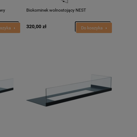
ewy
Biokominek wolnostojący NEST
320,00 zł
oszyka
Do koszyka