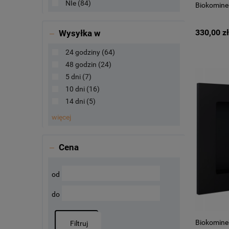
NIe
(84)
Biokomine
330,00 zł
Wysyłka w
24 godziny
(64)
48 godzin
(24)
5 dni
(7)
10 dni
(16)
14 dni
(5)
więcej
Cena
od
do
Biokomine
Filtruj