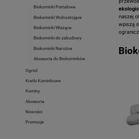
przewo
Biokominki Portalowe
ekologi
naszej o
Biokominki Wolnostojące
wpiszą s
Biokominki Wiszące
ogranicz
Biokominki do zabudowy
Biok
Biokominki Narożne
Akcesoria do Biokominków
Ogród
Kratki Kominkowe
Kominy
Akcesoria
Nowości
Promocje