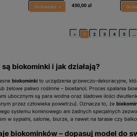
430,00 zł
Do koszyka
Do k
«
1
2
3
4
5
...
są biokominki i jak działają?
esne
biokominki
to urządzenia grzewczo-dekoracyjne, któ
ub żelowe paliwo roślinne – bioetanol. Proces spalania bioe
mi ubocznymi są para wodna oraz śladowe ilości dwutlenk
nym przez człowieka powietrzu). Oznacza to, że
biokomin
jnego systemu kominowego ani żadnych specjalnych zezwo
em w sypialni, salonie, biurze, a nawet na tarasie czy balko
je biokominków – dopasuj model do s