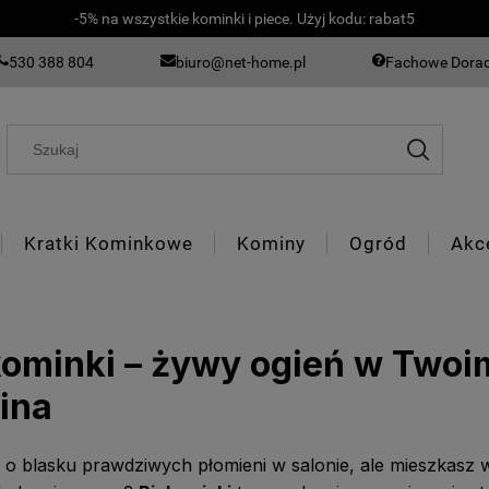
-5% na wszystkie kominki i piece. Użyj kodu: rabat5
530 388 804
biuro@net-home.pl
Fachowe Dora
Kratki Kominkowe
Kominy
Ogród
Akc
kominki – żywy ogień w Twoi
ina
o blasku prawdziwych płomieni w salonie, ale mieszkasz 