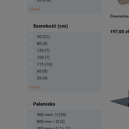
26.8
(4)
więcej
Drewienka
Szerokość (cm)
197,00 zł
90
(21)
80
(4)
120
(7)
100
(7)
115
(10)
60
(8)
29
(4)
więcej
Palenisko
500 mm= 1l
(29)
800 mm = 2l
(5)
400 mm = 0.7 L
(1)