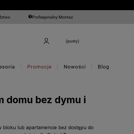
dztwo
Profesjonalny Montaż
(pusty)
esoria
Promocje
Nowości
Blog
m domu bez dymu i
w bloku lub apartamencie bez dostępu do