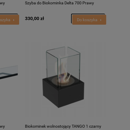
ewy
Szyba do Biokominka Delta 700 Prawy
330,00 zł
oszyka
Do koszyka
ewy
Biokominek wolnostojący TANGO 1 czarny