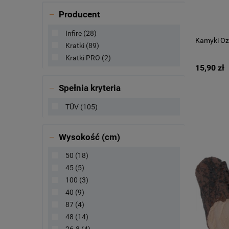
Producent
Infire
(28)
Kamyki Oz
Kratki
(89)
Kratki PRO
(2)
15,90 zł
Spełnia kryteria
TÜV
(105)
Wysokość (cm)
50
(18)
45
(5)
100
(3)
40
(9)
87
(4)
48
(14)