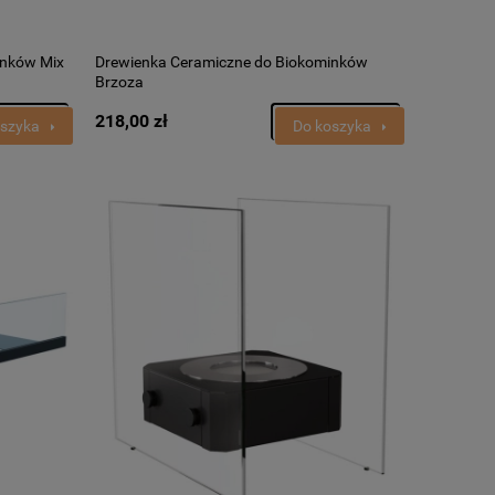
inków Mix
Drewienka Ceramiczne do Biokominków
Brzoza
218,00 zł
oszyka
Do koszyka