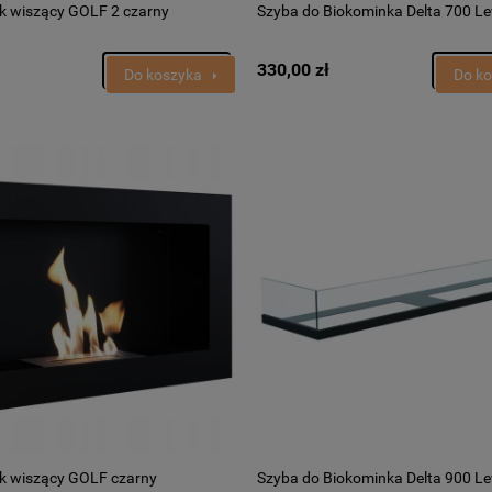
k wiszący GOLF 2 czarny
Szyba do Biokominka Delta 700 L
330,00 zł
Do koszyka
Do k
k wiszący GOLF czarny
Szyba do Biokominka Delta 900 L