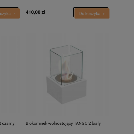
410,00 zł
oszyka
Do koszyka
2 czarny
Biokominek wolnostojący TANGO 2 biały