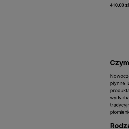
410,00 zł
Czym 
Nowocz
płynne l
produkta
wydycha
tradycy
płomieni
Rodza