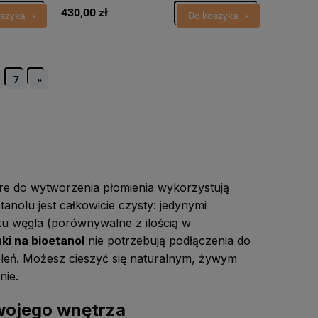
430,00 zł
oszyka
Do koszyka
7
»
re do wytworzenia płomienia wykorzystują
tanolu jest całkowicie czysty: jedynymi
u węgla (porównywalne z ilością w
ki na bioetanol
nie potrzebują podłączenia do
leń. Możesz cieszyć się naturalnym, żywym
nie.
wojego wnętrza