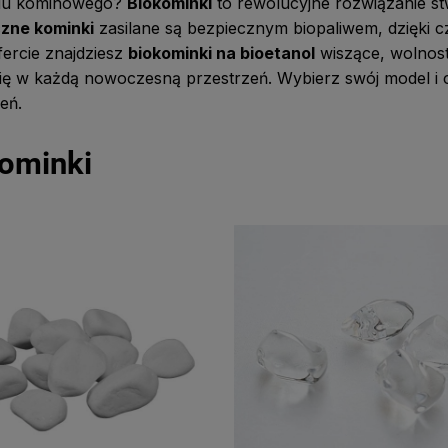
du kominowego?
Biokominki
to rewolucyjne rozwiązanie st
czne kominki
zasilane są bezpiecznym biopaliwem, dzięki 
fercie znajdziesz
biokominki na bioetanol
wiszące, wolnost
ię w każdą nowoczesną przestrzeń. Wybierz swój model i 
eń.
ominki