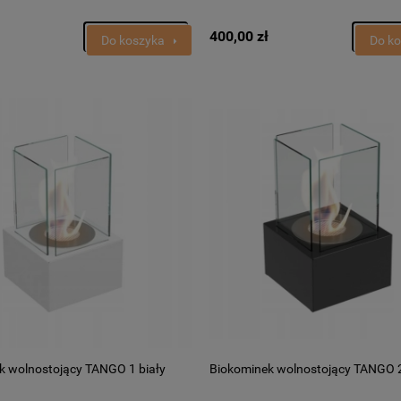
400,00 zł
Do koszyka
Do k
k wolnostojący TANGO 1 biały
Biokominek wolnostojący TANGO 