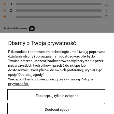
3
(0)
2
(0)
1
(0)
Dbamy o Twoją prywatność
Pliki cookies i pokrewne im technologie umożliwiają poprawne
działanie strony i pomagają nam dostosować ofertę do
Twoich potrzeb. Możesz zaakceptować wykorzystanie przez
nas wszystkich tych plików i przejść do sklepu lub
dostosować użycie plików do swoich preferencji, wybierając
Obsługa Klienta
opcję "Dostosuj zgody".
Więcej o plikach cookies przeczytasz w naszej Polityce
prywatności.
Płatności i dostawa
Zaakceptuj tylko niezbędne
Moje konto
Net-home
Dostosuj zgody