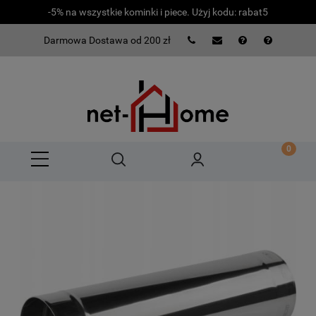
-5% na wszystkie kominki i piece. Użyj kodu: rabat5
Darmowa Dostawa od 200 zł