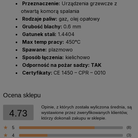
Przeznaczenie:
Urządzenia grzewcze z
otwartą komorą spalania
Rodzaje paliw:
gaz, olej opałowy
Grubość blachy:
0.6 mm
Gatunek stali:
1.4404
Max temp pracy:
450°C
Spawane:
plazmowo
Sposób łączenia:
kielichowo
Odporność na pożar sadzy: TAK
Certyfikaty:
CE 1450 – CPR – 0010
Ocena sklepu
Opinie, z których została wyliczona średnia, są
4.73
wystawione przez zweryfikowanych klientów,
którzy dokonali zakupu w sklepie.
5
(8)
4
(3)